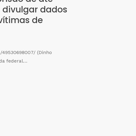
 divulgar dados
vítimas de
a/49530698007/ (Dinho
da federal…