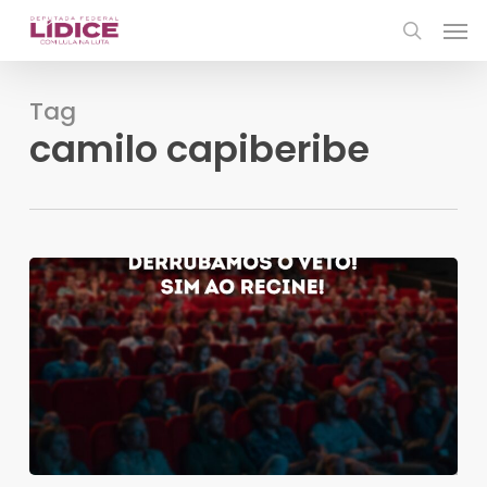
Skip
Men
to
search
main
content
Tag
camilo capiberibe