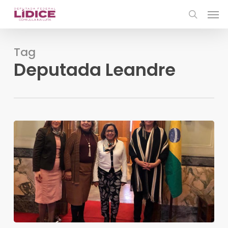
Skip
Men
to
search
main
content
Tag
Deputada Leandre