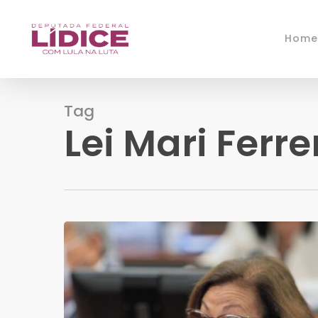
Skip
to
Home
main
content
Tag
Lei Mari Ferre