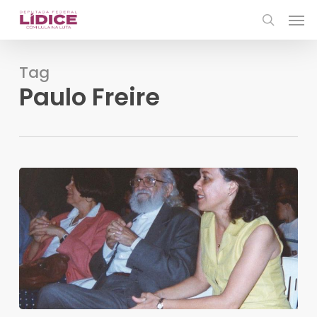
Skip
Men
to
search
main
content
Tag
Paulo Freire