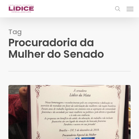
Skip
Men
to
search
main
content
Tag
Procuradoria da
Mulher do Senado