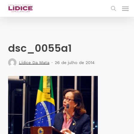
Skip
Men
to
search
main
content
dsc_0055a1
Lídice Da Mata
26 de julho de 2014