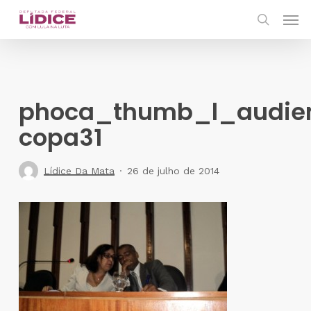
Skip
Men
to
search
main
content
phoca_thumb_l_audie
copa31
Lídice Da Mata
26 de julho de 2014