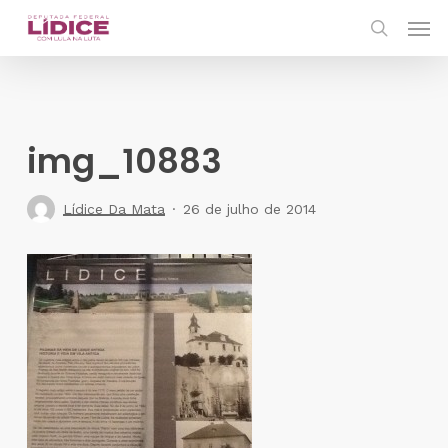
Skip
Men
to
search
main
content
img_10883
Lídice Da Mata
26 de julho de 2014