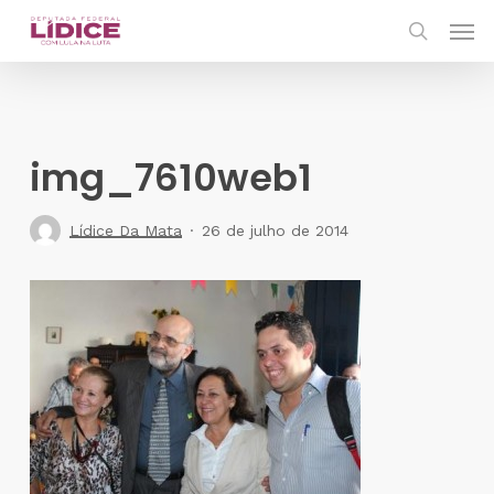
Skip
Men
to
search
main
content
img_7610web1
Lídice Da Mata
26 de julho de 2014