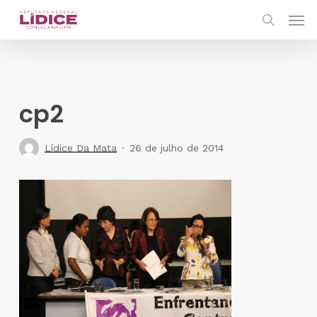
Skip
Men
to
search
main
content
cp2
Lídice Da Mata
26 de julho de 2014