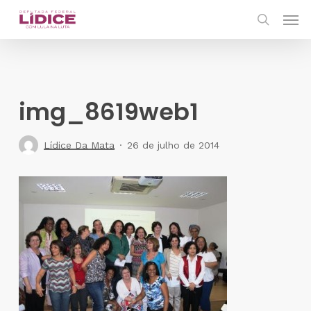
Skip
Men
to
search
main
content
img_8619web1
Lídice Da Mata
26 de julho de 2014