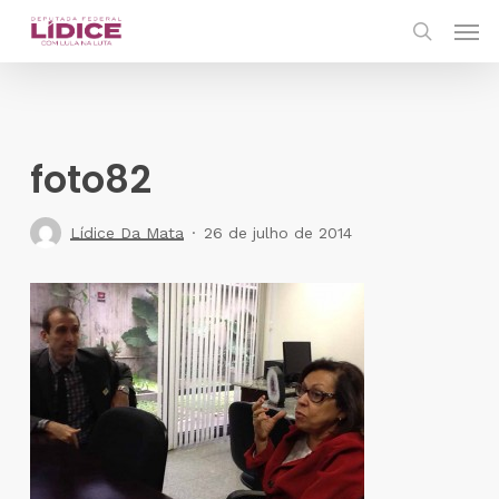
Skip
Men
to
search
main
content
foto82
Lídice Da Mata
26 de julho de 2014