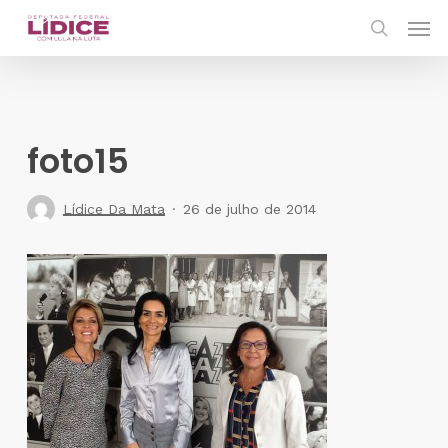
Skip
Men
to
search
main
content
foto15
Lídice Da Mata
26 de julho de 2014