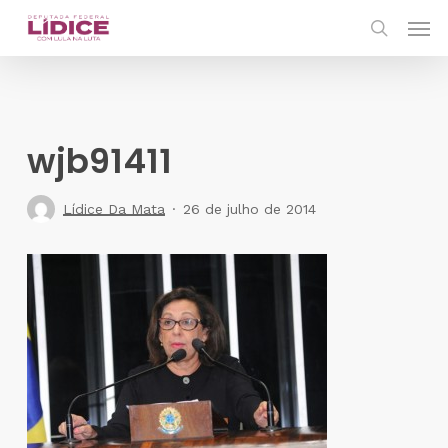
Skip
Men
to
search
main
content
wjb91411
Lídice Da Mata
26 de julho de 2014