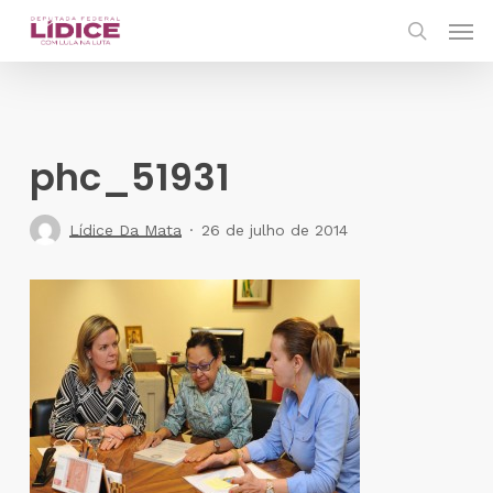
Skip
Men
to
search
main
content
phc_51931
Lídice Da Mata
26 de julho de 2014