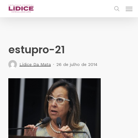
Skip
Men
to
search
main
content
estupro-21
Lídice Da Mata
26 de julho de 2014