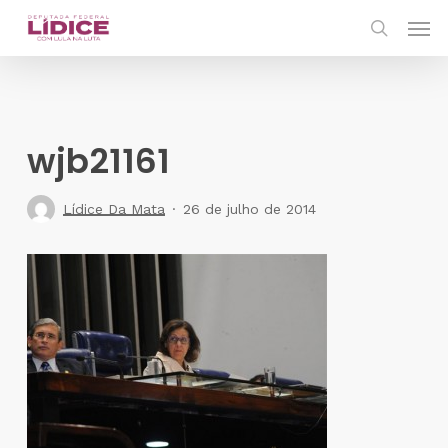
Skip
Men
to
search
main
content
wjb21161
Lídice Da Mata
26 de julho de 2014