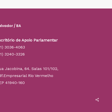
alvador / BA
scritório de Apoio Parlamentar
71) 3036-4063
71) 3240-3326
ua Jacobina, 64. Salas 101/102,
df.Empresarial Rio Vermelho
EP 41940-160