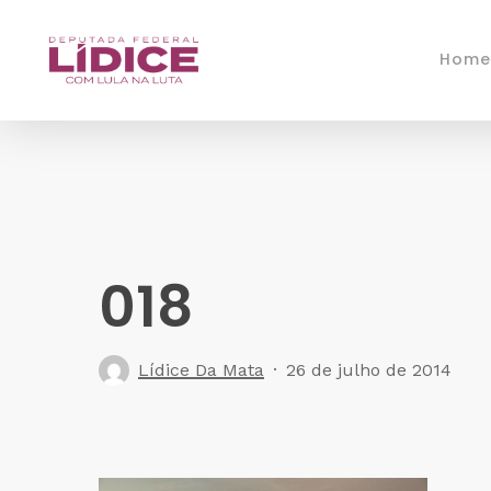
Skip
to
Home
main
content
018
Lídice Da Mata
26 de julho de 2014