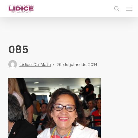
Skip
Men
to
search
main
content
085
Lídice Da Mata
26 de julho de 2014