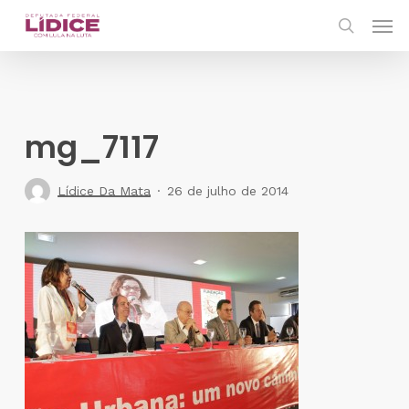
Skip
Men
to
search
main
content
mg_7117
Lídice Da Mata
26 de julho de 2014