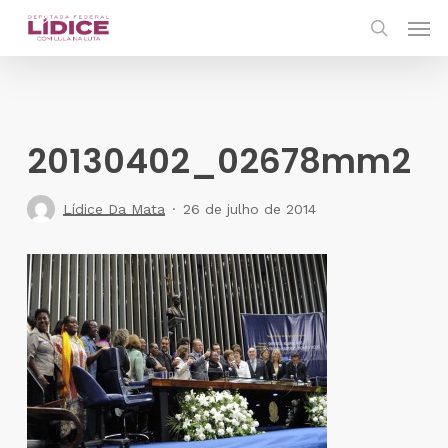
Skip
Men
to
search
main
content
20130402_02678mm2
Lídice Da Mata
26 de julho de 2014