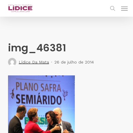
Skip
Men
to
search
main
content
img_46381
Lídice Da Mata
26 de julho de 2014