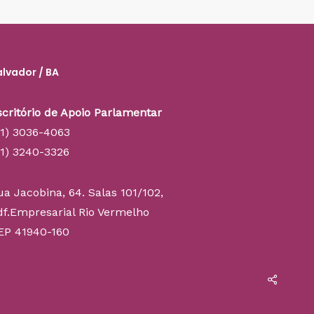
alvador / BA
scritório de Apoio Parlamentar
71) 3036-4063
71) 3240-3326
ua Jacobina, 64. Salas 101/102,
df.Empresarial Rio Vermelho
EP 41940-160