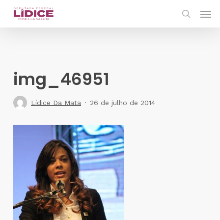
Skip
Men
to
search
main
content
img_46951
Lídice Da Mata
26 de julho de 2014