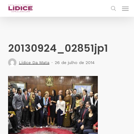
Skip
Men
to
search
main
content
20130924_02851jp1
Lídice Da Mata
26 de julho de 2014