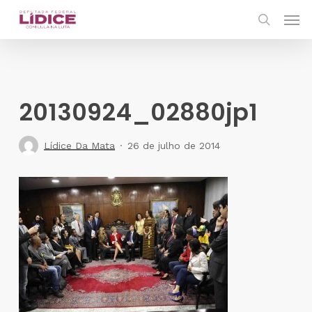
Skip
Men
to
search
main
content
20130924_02880jp1
Lídice Da Mata
26 de julho de 2014