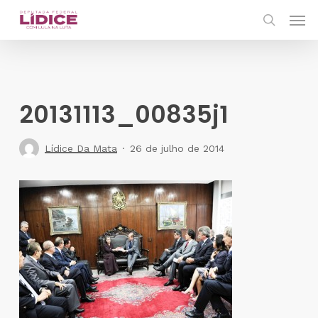
Skip
Men
to
search
main
content
20131113_00835j1
Lídice Da Mata
26 de julho de 2014