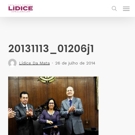
Skip
Men
to
search
main
content
20131113_01206j1
Lídice Da Mata
26 de julho de 2014