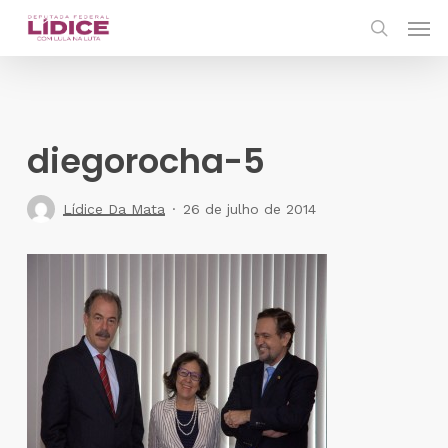
Skip
Men
to
search
main
content
diegorocha-5
Lídice Da Mata
26 de julho de 2014