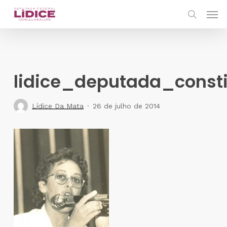
Skip
Men
to
search
main
content
lidice_deputada_consti
Lídice Da Mata
26 de julho de 2014