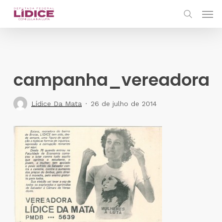
Skip
Men
to
search
main
content
campanha_vereadora
Lídice Da Mata
26 de julho de 2014