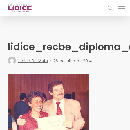
Skip
Men
to
search
main
content
lidice_recbe_diploma_
Lídice Da Mata
26 de julho de 2014