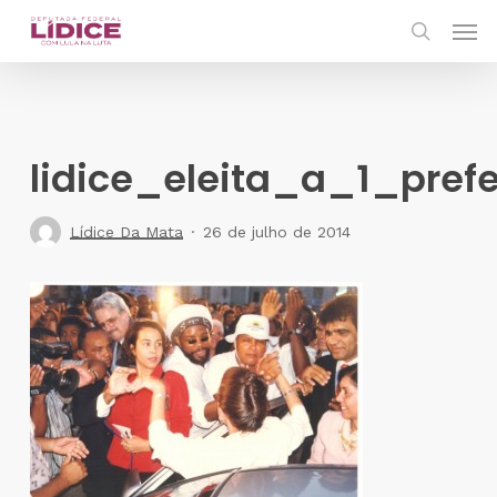
Skip
Men
to
search
main
content
lidice_eleita_a_1_pref
Lídice Da Mata
26 de julho de 2014