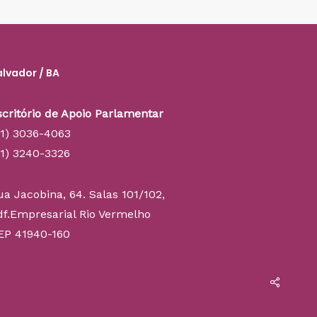
alvador / BA
scritório de Apoio Parlamentar
71) 3036-4063
71) 3240-3326
ua Jacobina, 64. Salas 101/102,
df.Empresarial Rio Vermelho
EP 41940-160