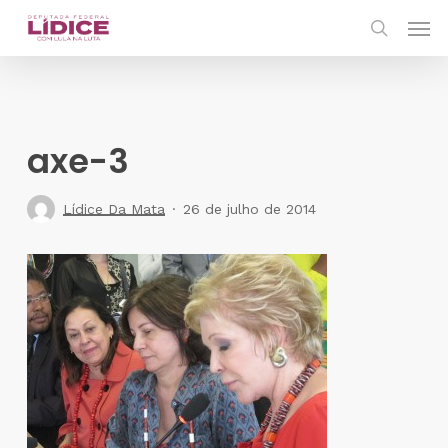
Skip
Men
to
search
main
content
axe-3
Lídice Da Mata
26 de julho de 2014