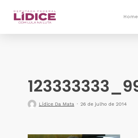
Skip
to
Home
main
content
123333333_9
Lídice Da Mata
26 de julho de 2014