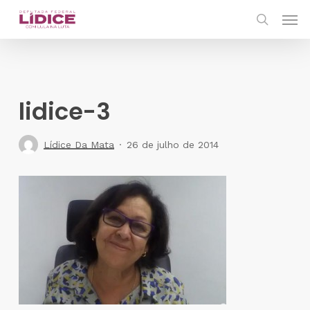
Skip
Men
to
search
main
content
lidice-3
Lídice Da Mata
26 de julho de 2014