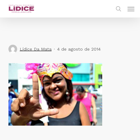
Skip
Men
to
search
main
content
Lídice Da Mata
4 de agosto de 2014