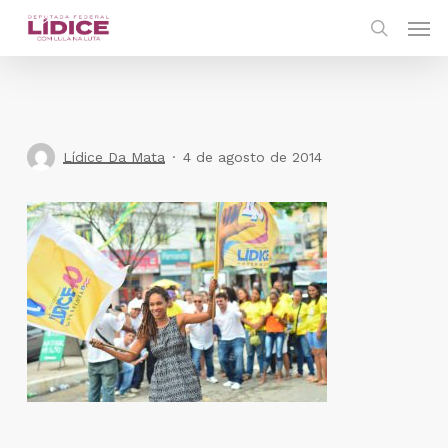
Skip
Men
to
search
main
content
Lídice Da Mata
4 de agosto de 2014