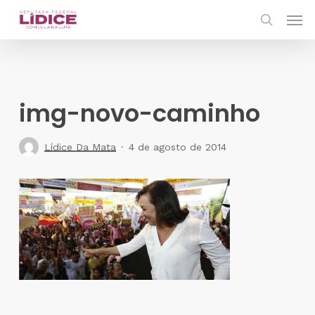
Skip
Men
to
search
main
content
img-novo-caminho
Lídice Da Mata
4 de agosto de 2014