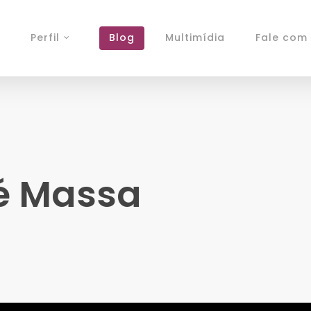
Perfil
Blog
Multimídia
Fale com 
 é Massa