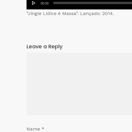
Tocador
00:00
de
“Jingle Lidice é Massa”. Lançado: 2014.
áudio
Leave a Reply
Name
*