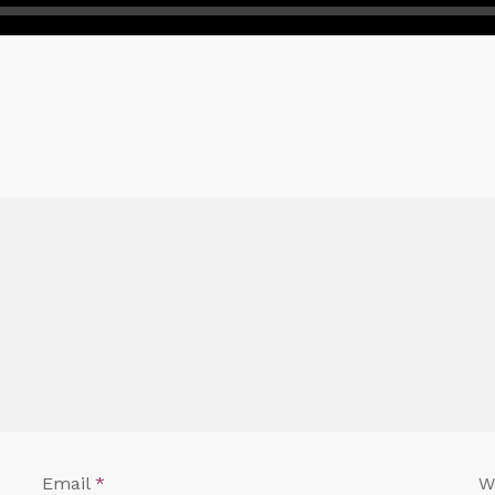
Email
*
W