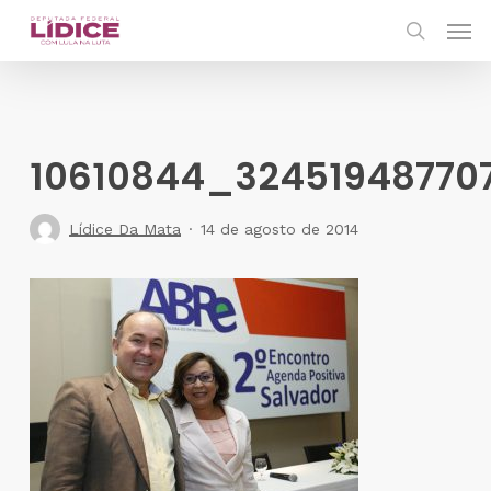
Skip
Men
to
search
main
content
10610844_32451948770
Lídice Da Mata
14 de agosto de 2014