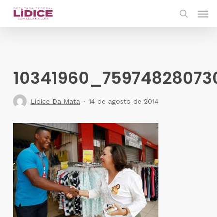
Skip
Men
to
search
main
content
10341960_75974828073
Lídice Da Mata
14 de agosto de 2014