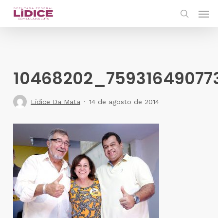
Skip
Men
to
search
main
content
10468202_75931649077
Lídice Da Mata
14 de agosto de 2014