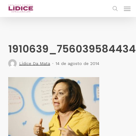
Skip
Men
to
search
main
content
1910639_75603958443
Lídice Da Mata
14 de agosto de 2014