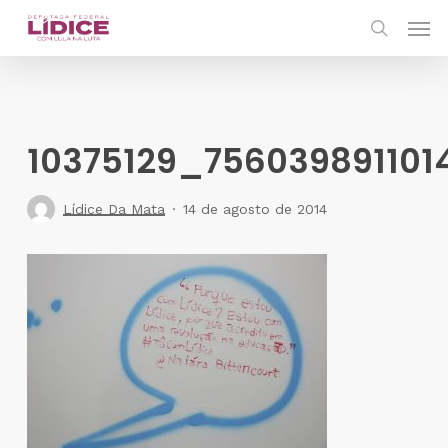
Skip
Men
to
search
main
content
10375129_756039891101
Lídice Da Mata
14 de agosto de 2014