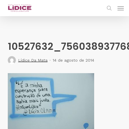
Skip
Men
to
search
main
content
10527632_75603893776
Lídice Da Mata
14 de agosto de 2014