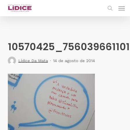
Skip
Men
to
search
main
content
10570425_75603966110
Lídice Da Mata
14 de agosto de 2014