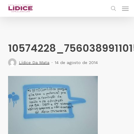
Skip
Men
to
search
main
content
10574228_75603899110
Lídice Da Mata
14 de agosto de 2014